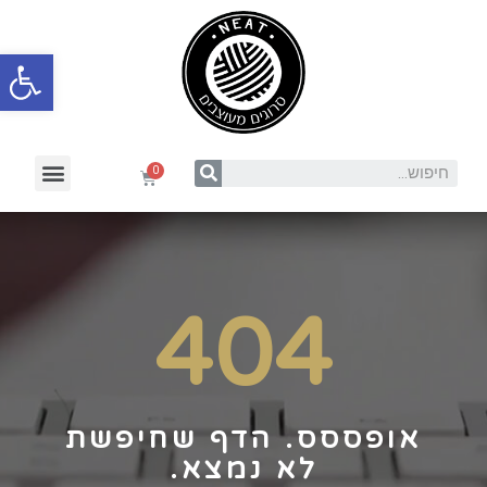
פתח סרגל
404
אופססס. הדף שחיפשת
לא נמצא.