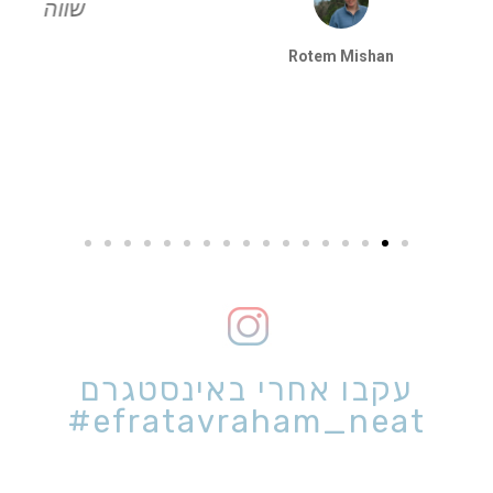
שווה ממש, אנחנו הכי מרוצים שיכולים
להיות
Einat Tenenboim Reichenberg
עקבו אחרי באינסטגרם
efratavraham_neat#