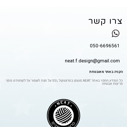
צרו קשר
050-6696561
neat.f.design@gmail.com
הקניה באתר מאובטחת
כל המידע החסוי באתר
NEAT
מוצפן בפרוטוקול
SSL
על מנת לשמור על לקוחותינו מפני
פריצות אבטחה