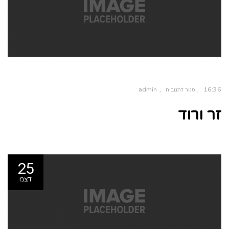
admin
16:36
סגור לתגובות
זר ורוד
25
דצמ