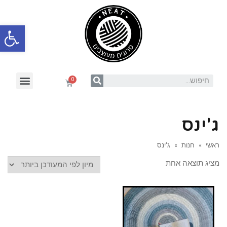
פתח סרגל
ג'ינס
ראשי
»
חנות
»
ג'ינס
מציג תוצאה אחת