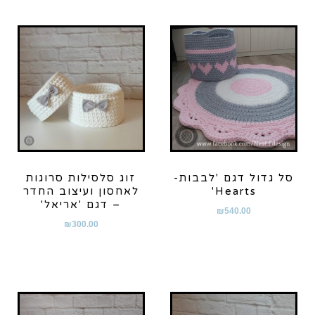
סל גדול דגם 'לבבות-
זוג סלסילות סרוגות
Hearts'
לאחסון ועיצוב החדר
– דגם 'אריאל'
₪
540.00
₪
300.00