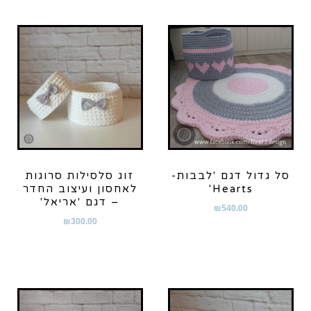
סל גדול דגם 'לבבות-
זוג סלסילות סרוגות
Hearts'
לאחסון ועיצוב החדר
– דגם 'אריאל'
₪
540.00
₪
300.00