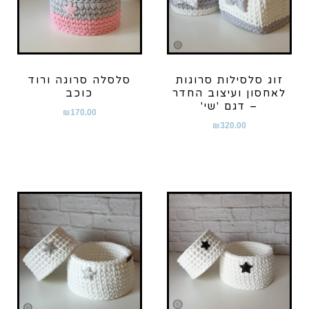
זוג סלסילות סרוגות
סלסלה סרוגה ורוד
לאחסון ועיצוב החדר
כוכב
– דגם 'שי'
₪
170.00
₪
320.00