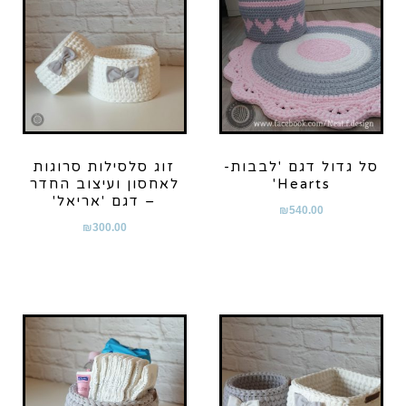
סל גדול דגם 'לבבות-
זוג סלסילות סרוגות
Hearts'
לאחסון ועיצוב החדר
– דגם 'אריאל'
₪
540.00
₪
300.00