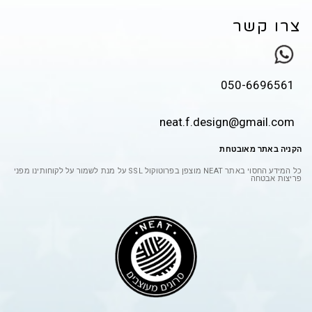
צרו קשר
050-6696561
neat.f.design@gmail.com
הקניה באתר מאובטחת
כל המידע החסוי באתר
NEAT
מוצפן בפרוטוקול
SSL
על מנת לשמור על לקוחותינו מפני
פריצות אבטחה