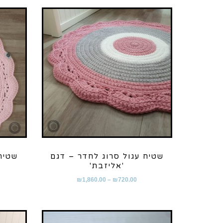
שטיח עגול סרוג לחדר – דגם
שטיח
'אליזבת'
₪
1,860.00
–
₪
720.00