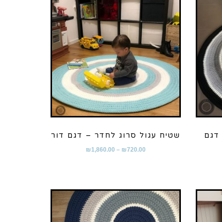
דגם
שטיח עגול סרוג לחדר – דגם דור
₪
1,860.00
–
₪
720.00