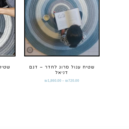
שטיח עגול סרוג לחדר – דגם
שטיח
דניאל
₪
1,860.00
–
₪
720.00