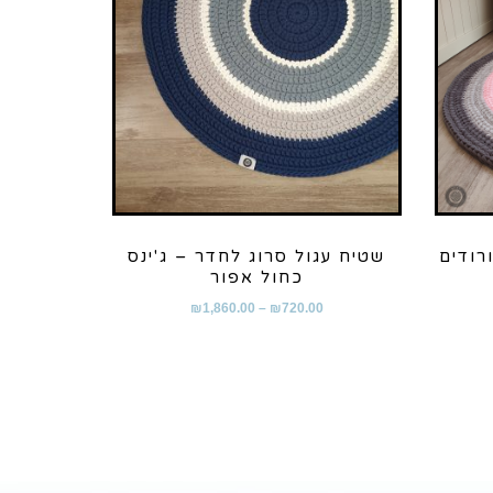
רודים
שטיח עגול סרוג לחדר – ג'ינס
כחול אפור
₪
1,860.00
–
₪
720.00