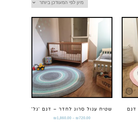
דגם
שטיח עגול סרוג לחדר – דגם 'גל'
₪
1,860.00
–
₪
720.00