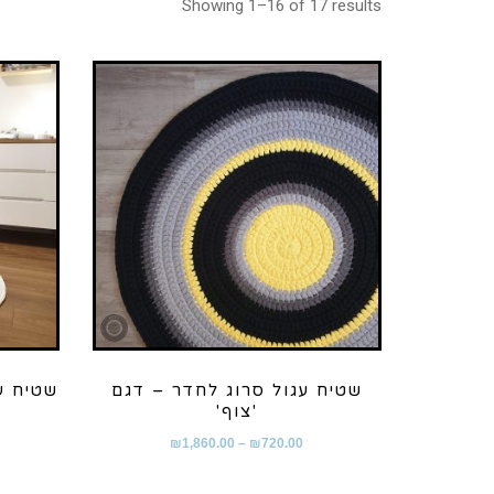
Showing 1–16 of 17 results
שטיח עגול סרוג לחדר – דגם
שטיח עג
'צוף'
₪
1,860.00
–
₪
720.00