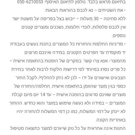
בתיאום מראש בלבד. טלפון לתיאום האיסוף: 050-6210053
• את השטיחים – נא לכבס בהוראות הבאות:
ללא סחיטה – 30 מעלות – ייבוש בצל בפריסה על משטח ישר
אין לכבס סלסלות, לוכדי חלומות, נשכנים ומוצרים קטנים
נוספים.
• מדיניות החלפות והחזרות כל המוצרים בחנות נעשים בעבודת
יד מוקפדת עד הפרטים הקטנים. במידה ואינכם מרוצים
מהמוצר- אנא צרו קשר. במקרים של הזמנות בהתאמה אישית –
כל פריט נסרג במיוחד לפי דרישות הלקוח לרבות לאחר בחירת
הצבעים ואישורם על ידו – לכן לא ניתן להחליף/ לקבל החזר
כספי בגין מוצר שהוזמן בהתאמה אישית. החלפה/החזרה של
מוצרים שאינם סרוגים בהזמנה אישית – עד 14 יום מיום קבלת
המוצרים – במידה ולא נעשה שימוש במוצר והוא כחדש. ההחזר
לא יינתן על דמי המשלוח, כמו כן דמי המשלוח להחזרה יהיו
באחריות הקונה.
החנות אינה אחראית על כל נזק שייגרם למוצר כתוצאה מטיפול