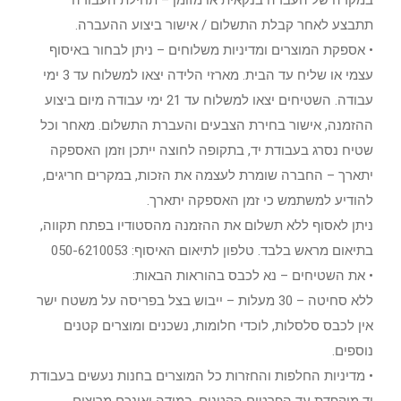
תתבצע לאחר קבלת התשלום / אישור ביצוע ההעברה.
• אספקת המוצרים ומדיניות משלוחים – ניתן לבחור באיסוף
עצמי או שליח עד הבית. מארזי הלידה יצאו למשלוח עד 3 ימי
עבודה. השטיחים יצאו למשלוח עד 21 ימי עבודה מיום ביצוע
ההזמנה, אישור בחירת הצבעים והעברת התשלום. מאחר וכל
שטיח נסרג בעבודת יד, בתקופה לחוצה ייתכן וזמן האספקה
יתארך – החברה שומרת לעצמה את הזכות, במקרים חריגים,
להודיע למשתמש כי זמן האספקה יתארך.
ניתן לאסוף ללא תשלום את ההזמנה מהסטודיו בפתח תקווה,
בתיאום מראש בלבד. טלפון לתיאום האיסוף: 050-6210053
• את השטיחים – נא לכבס בהוראות הבאות:
ללא סחיטה – 30 מעלות – ייבוש בצל בפריסה על משטח ישר
אין לכבס סלסלות, לוכדי חלומות, נשכנים ומוצרים קטנים
נוספים.
• מדיניות החלפות והחזרות כל המוצרים בחנות נעשים בעבודת
יד מוקפדת עד הפרטים הקטנים. במידה ואינכם מרוצים