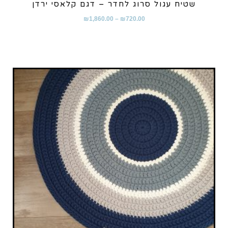
שטיח עגול סרוג לחדר – דגם קלאסי ירדן
₪
1,860.00
–
₪
720.00