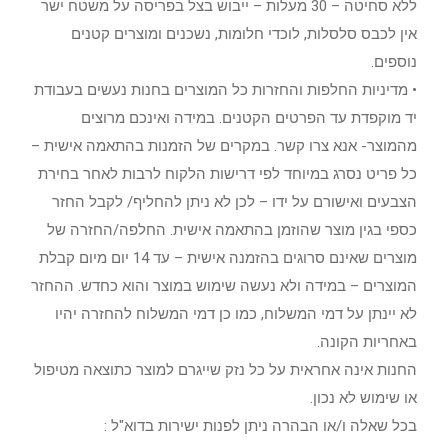
ללא סחיטה – 30 מעלות – ייבוש בצל בפריסה על משטח ישר
אין לכבס סלסלות, לוכדי חלומות, נשכנים ומוצרים קטנים
נוספים.
• מדיניות החלפות והחזרות כל המוצרים בחנות נעשים בעבודת
יד מוקפדת עד הפרטים הקטנים. במידה ואינכם מרוצים
מהמוצר- אנא צרו קשר. במקרים של הזמנות בהתאמה אישית –
כל פריט נסרג במיוחד לפי דרישות הלקוח לרבות לאחר בחירת
הצבעים ואישורם על ידו – לכן לא ניתן להחליף/ לקבל החזר
כספי בגין מוצר שהוזמן בהתאמה אישית. החלפה/החזרה של
מוצרים שאינם סרוגים בהזמנה אישית – עד 14 יום מיום קבלת
המוצרים – במידה ולא נעשה שימוש במוצר והוא כחדש. ההחזר
לא יינתן על דמי המשלוח, כמו כן דמי המשלוח להחזרה יהיו
באחריות הקונה.
החנות אינה אחראית על כל נזק שייגרם למוצר כתוצאה מטיפול
או שימוש לא נכון.
בכל שאלה ו/או הבהרה ניתן לפנות ישירות בדוא"ל :