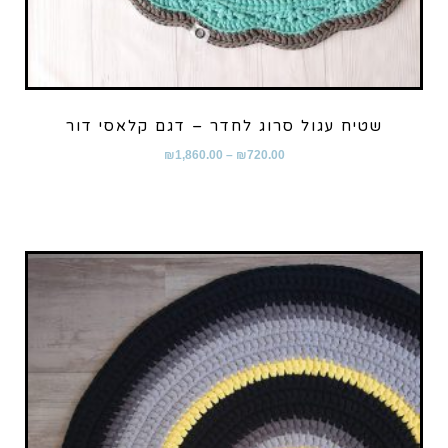
שטיח עגול סרוג לחדר – דגם קלאסי דור
₪
1,860.00
–
₪
720.00