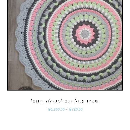
שטיח עגול דגם 'מנדלה רותם'
₪
1,860.00
–
₪
720.00