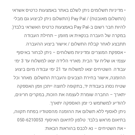
• מדיניות תשלומים ניתן לשלם באתר באמצעות כרטיס אשראי
(התשלום מאובטח) / Pay Pal (התשלום ניתן לביצוע גם מבלי
להיות חבר רשום ב-Pay Pal באמצעות כרטיס האשראי בלבד(.
במקרה של העברה בנקאית או מזומן – תחילת העבודה
תתבצע לאחר קבלת התשלום / אישור ביצוע ההעברה.
• אספקת המוצרים ומדיניות משלוחים – ניתן לבחור באיסוף
עצמי או שליח עד הבית. מארזי הלידה יצאו למשלוח עד 3 ימי
עבודה. השטיחים יצאו למשלוח עד 21 ימי עבודה מיום ביצוע
ההזמנה, אישור בחירת הצבעים והעברת התשלום. מאחר וכל
שטיח נסרג בעבודת יד, בתקופה לחוצה ייתכן וזמן האספקה
יתארך – החברה שומרת לעצמה את הזכות, במקרים חריגים,
להודיע למשתמש כי זמן האספקה יתארך.
ניתן לאסוף ללא תשלום את ההזמנה מהסטודיו בפתח תקווה,
בתיאום מראש בלבד. טלפון לתיאום האיסוף: 050-6210053
• את השטיחים – נא לכבס בהוראות הבאות: