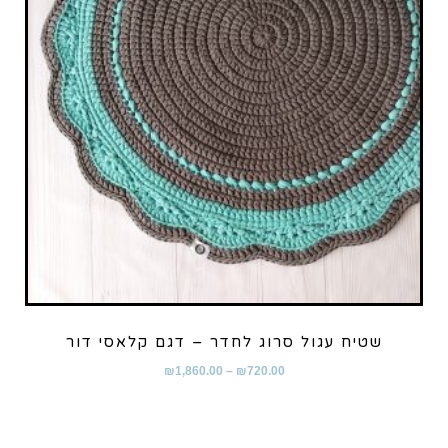
שטיח עגול סרוג לחדר – דגם קלאסי דור
₪
1,860.00
–
₪
720.00