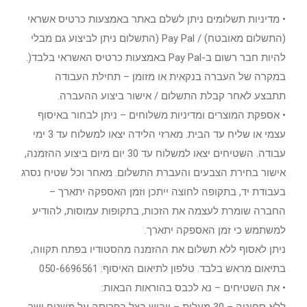
• מדיניות תשלומים ניתן לשלם באתר באמצעות כרטיס אשראי
(התשלום מאובטח) / Pay Pal (התשלום ניתן לביצוע גם מבלי
להיות חבר רשום ב-Pay Pal באמצעות כרטיס האשראי בלבד(.
במקרה של העברה בנקאית או מזומן – תחילת העבודה
תתבצע לאחר קבלת התשלום / אישור ביצוע ההעברה.
• אספקת המוצרים ומדיניות משלוחים – ניתן לבחור באיסוף
עצמי או שליח עד הבית. מארזי הלידה יצאו למשלוח עד 3 ימי
עבודה. השטיחים יצאו למשלוח עד 30 יום מיום ביצוע ההזמנה,
אישור בחירת הצבעים והעברת התשלום. מאחר וכל שטיח נסרג
בעבודת יד, בתקופה לחוצה ייתכן וזמן האספקה יתארך –
החברה שומרת לעצמה את הזכות, בתקופות עמוסות, להודיע
למשתמש כי זמן האספקה יתארך.
ניתן לאסוף ללא תשלום את ההזמנה מהסטודיו בפתח תקווה,
בתיאום מראש בלבד. טלפון לתיאום האיסוף: 050-6696561
• את השטיחים – נא לכבס בהוראות הבאות: