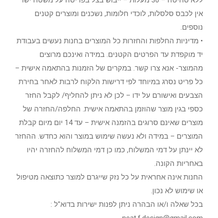
ללא סחיטה – 30 מעלות – ייבוש בצל בפריסה על משטח ישר
אין לכבס סלסלות, לוכדי חלומות, נשכנים ומוצרים קטנים
נוספים.
• מדיניות החלפות והחזרות כל המוצרים בחנות נעשים בעבודת
יד מוקפדת עד הפרטים הקטנים. במידה ואינכם מרוצים
מהמוצר- אנא צרו קשר. במקרים של הזמנות בהתאמה אישית –
כל פריט נסרג במיוחד לפי דרישות הלקוח לרבות לאחר בחירת
הצבעים ואישורם על ידו – לכן לא ניתן להחליף/ לקבל החזר
כספי בגין מוצר שהוזמן בהתאמה אישית. החלפה/החזרה של
מוצרים שאינם סרוגים בהזמנה אישית – עד 14 יום מיום קבלת
המוצרים – במידה ולא נעשה שימוש במוצר והוא כחדש. ההחזר
לא יינתן על דמי המשלוח, כמו כן דמי המשלוח להחזרה יהיו
באחריות הקונה.
החנות אינה אחראית על כל נזק שייגרם למוצר כתוצאה מטיפול
או שימוש לא נכון.
בכל שאלה ו/או הבהרה ניתן לפנות ישירות בדוא"ל :