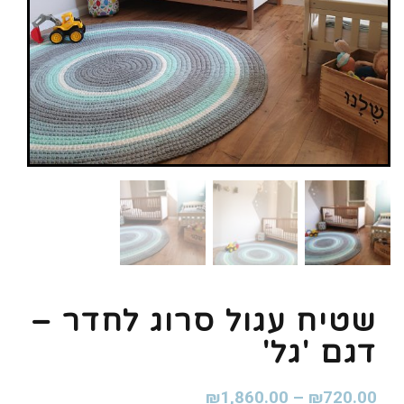
שטיח עגול סרוג לחדר –
דגם 'גל'
₪
1,860.00
–
₪
720.00