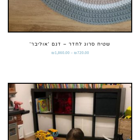
שטיח סרוג לחדר – דגם 'אוליבר'
₪
1,860.00
–
₪
720.00