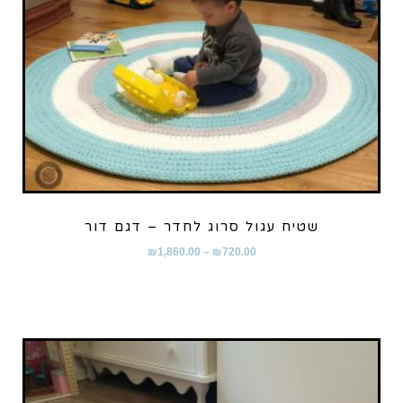
שטיח עגול סרוג לחדר – דגם דור
₪
1,860.00
–
₪
720.00