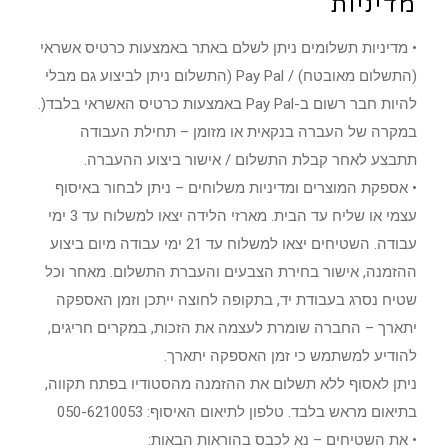
מדיניות
• מדיניות תשלומים ניתן לשלם באתר באמצעות כרטיס אשראי
(התשלום מאובטח) / Pay Pal (התשלום ניתן לביצוע גם מבלי
להיות חבר רשום ב-Pay Pal באמצעות כרטיס האשראי בלבד(.
במקרה של העברה בנקאית או מזומן – תחילת העבודה
תתבצע לאחר קבלת התשלום / אישור ביצוע ההעברה.
• אספקת המוצרים ומדיניות משלוחים – ניתן לבחור באיסוף
עצמי או שליח עד הבית. מארזי הלידה יצאו למשלוח עד 3 ימי
עבודה. השטיחים יצאו למשלוח עד 21 ימי עבודה מיום ביצוע
ההזמנה, אישור בחירת הצבעים והעברת התשלום. מאחר וכל
שטיח נסרג בעבודת יד, בתקופה לחוצה ייתכן וזמן האספקה
יתארך – החברה שומרת לעצמה את הזכות, במקרים חריגים,
להודיע למשתמש כי זמן האספקה יתארך.
ניתן לאסוף ללא תשלום את ההזמנה מהסטודיו בפתח תקווה,
בתיאום מראש בלבד. טלפון לתיאום האיסוף: 050-6210053
• את השטיחים – נא לכבס בהוראות הבאות: