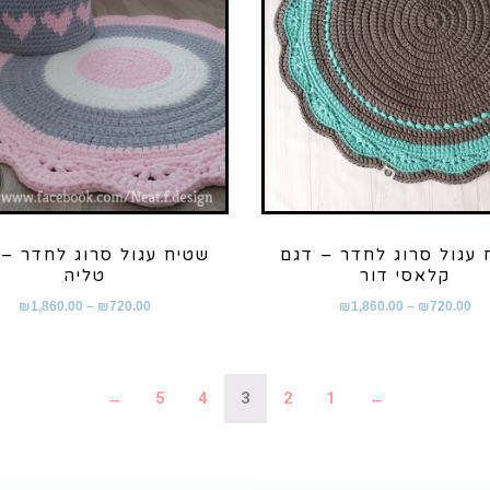
 עגול סרוג לחדר – דגם
שטיח עגול סרוג לחדר – 
קלאסי דור
טליה
₪
1,860.00
–
₪
720.00
₪
1,860.00
–
₪
720.00
→
5
4
3
2
1
←