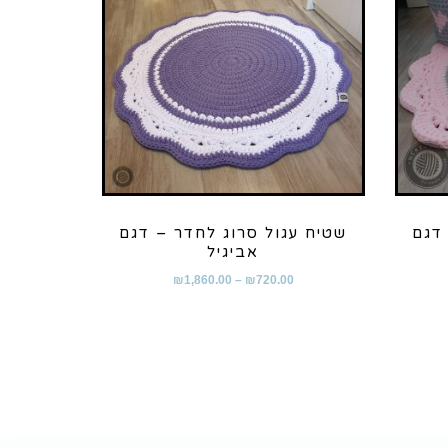
דגם
שטיח עגול סרוג לחדר – דגם
אביגיל
₪
1,860.00
–
₪
720.00