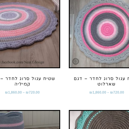
 עגול סרוג לחדר – דגם
שטיח עגול סרוג לחדר – 
שארלוט
קמיליה
₪
1,860.00
–
₪
720.00
₪
1,860.00
–
₪
720.00