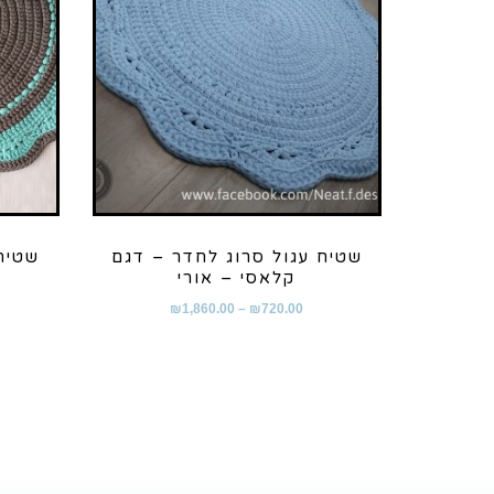
שטיח עגול סרוג לחדר – דגם
שטיח
קלאסי – אורי
₪
1,860.00
–
₪
720.00